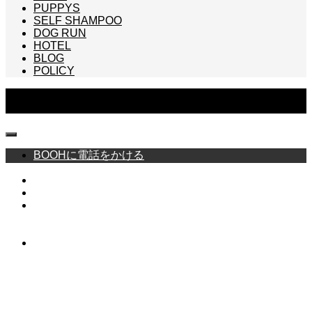
PUPPYS
SELF SHAMPOO
DOG RUN
HOTEL
BLOG
POLICY
Copyright © BOOH -FRENCH BULLDOG SPECIALTY SHOP- All Rights
Reserved.
BOOHに電話をかける