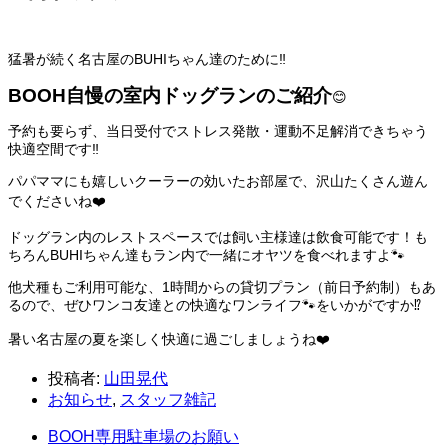
猛暑が続く名古屋のBUHIちゃん達のために‼️
BOOH自慢の室内ドッグランのご紹介
😊
予約も要らず、当日受付でストレス発散・運動不足解消できちゃう
快適空間です‼️
パパママにも嬉しいクーラーの効いたお部屋で、沢山たくさん遊ん
でくださいね❤️
ドッグラン内のレストスペースでは飼い主様達は飲食可能です！も
ちろんBUHIちゃん達もラン内で一緒にオヤツを食べれますよ🐾
他犬種もご利用可能な、1時間からの貸切プラン（前日予約制）もあ
るので、ぜひワンコ友達との快適なワンライフ🐾をいかがですか⁉️
暑い名古屋の夏を楽しく快適に過ごしましょうね❤️
投稿者:
山田晃代
お知らせ
,
スタッフ雑記
BOOH専用駐車場のお願い