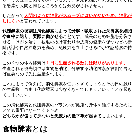
対して犬は主に肉食がメインなので、炭水化物の消化を助けてくれ
る酵素が人間と同じところからは分泌がされません。
したがって
人間のように消化がスムーズにはいかないため、消化が
しにくい
と言われています。
代謝酵素
の役割は消化酵素によって分解・吸収された栄養素を細胞
や血中に送り、実際に働かせること
です。成長のため細胞を分裂さ
せる、けがを治す、被毛の抜け替わりや皮膚の健康を保つなどの新
陳代謝や自然治癒力を高め、免疫力を向上させるのが代謝酵素の特
徴です。
この２つの体内酵素は
１日に生産される数には限りがあります。
生産される優先順位は食物を消化、分解する消化酵素が役割で言え
ば重要なので先に生産されます。
これによって例えば、消化酵素を使いすぎてしまうとその日の残り
の生産数、つまり代謝酵素は少なくなってしまうということが起き
てしまいます。
この消化酵素と代謝酵素のバランスが健康な身体を維持するために
とても重要になってくるため、
どちらかが偏って少ないと免疫力の低下等が起きてしまいます。
食物酵素とは