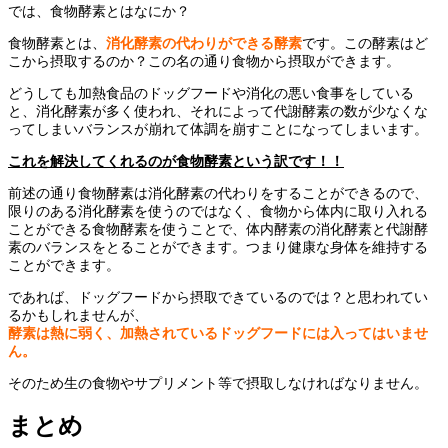
では、食物酵素とはなにか？
食物酵素とは、
消化酵素の代わりができる酵素
です。この酵素はど
こから摂取するのか？この名の通り食物から摂取ができます。
どうしても加熱食品のドッグフードや消化の悪い食事をしている
と、消化酵素が多く使われ、それによって代謝酵素の数が少なくな
ってしまいバランスが崩れて体調を崩すことになってしまいます。
これを解決してくれるのが食物酵素という訳です！！
前述の通り食物酵素は消化酵素の代わりをすることができるので、
限りのある消化酵素を使うのではなく、食物から体内に取り入れる
ことができる食物酵素を使うことで、体内酵素の消化酵素と代謝酵
素のバランスをとることができます。つまり健康な身体を維持する
ことができます。
であれば、ドッグフードから摂取できているのでは？と思われてい
るかもしれませんが、
酵素は熱に弱く、加熱されているドッグフードには入ってはいませ
ん。
そのため生の食物やサプリメント等で摂取しなければなりません。
まとめ